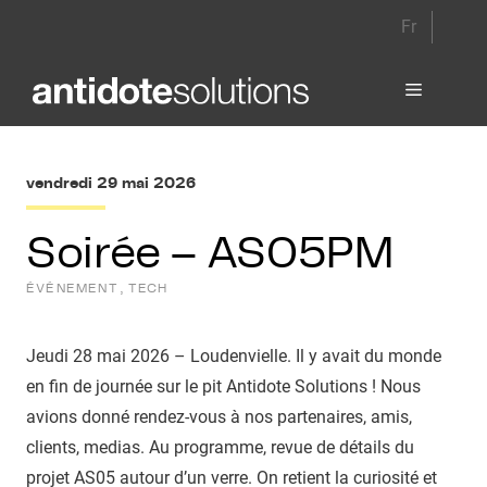
Aller
Fr
au
contenu
Menu
vendredi 29 mai 2026
Soirée – AS05PM
ÉVÉNEMENT
, 
TECH
Jeudi 28 mai 2026 – Loudenvielle. Il y avait du monde
en fin de journée sur le pit Antidote Solutions ! Nous
avions donné rendez-vous à nos partenaires, amis,
clients, medias. Au programme, revue de détails du
projet AS05 autour d’un verre. On retient la curiosité et