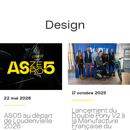
Design
17 octobre 2025
22 mai 2026
Lancement du
Double Pony V2 à
AS05 au départ
la Manufacture
de Loudenvielle
Française du
2026