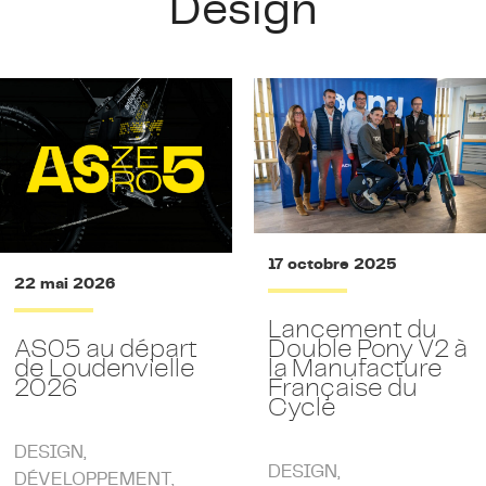
Design
17 octobre 2025
22 mai 2026
Lancement du
Double Pony V2 à
AS05 au départ
la Manufacture
de Loudenvielle
Française du
2026
Cycle
DESIGN
,
DESIGN
,
DÉVELOPPEMENT
,