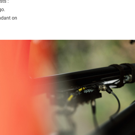
sts :
go.
endant on