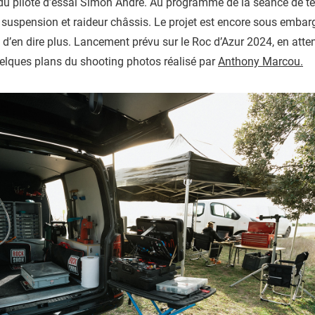
du pilote d’essai Simon André. Au programme de la séance de te
n suspension et raideur châssis. Le projet est encore sous embar
 d’en dire plus. Lancement prévu sur le Roc d’Azur 2024, en att
elques plans du shooting photos réalisé par
Anthony Marcou.