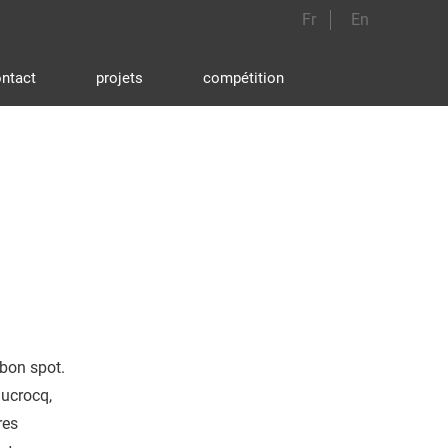
Fr
En
ntact
projets
compétition
 bon spot.
Ducrocq,
res