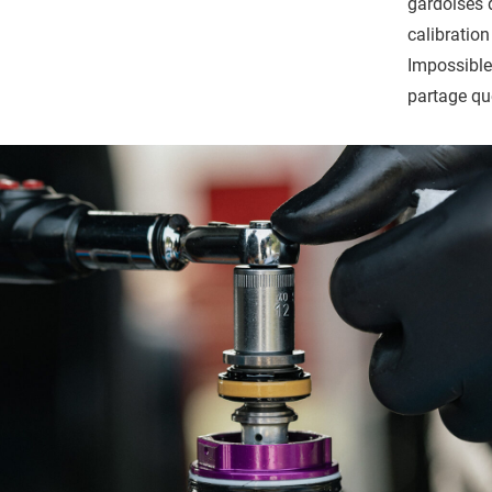
gardoises 
calibratio
Impossible
partage qu