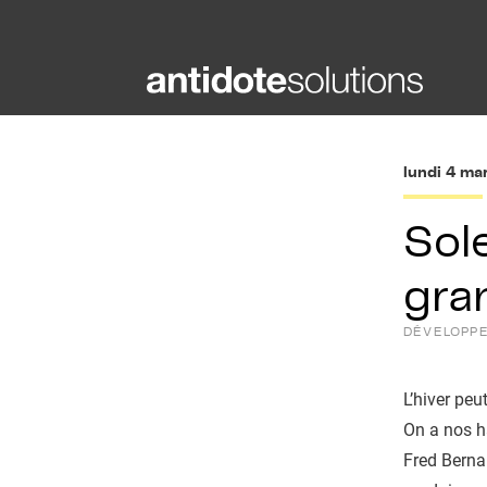
Aller
au
contenu
lundi 4 ma
Sole
gra
DÉVELOPP
L’hiver peu
On a nos h
Fred Bernar